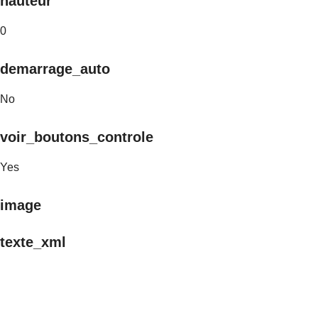
hauteur
0
demarrage_auto
No
voir_boutons_controle
Yes
image
texte_xml